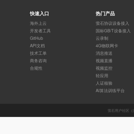
快速入口
热门产品
海外上云
萤石协议设备接入
开发者工具
国标GB/T设备接入
GitHub
云录制
API文档
4G物联网卡
技术工单
消息推送
商务咨询
视频直播
合规性
视频监控
轻应用
人证核验
AI算法训练平台
萤石用户社区（浙I