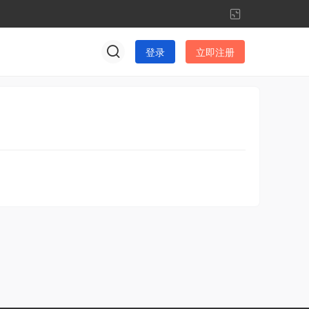
切
换
登录
立即注册
到
窄
版