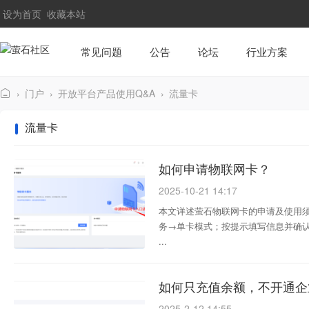
设为首页
收藏本站
常见问题
公告
论坛
行业方案
›
门户
›
开放平台产品使用Q&A
›
流量卡
萤
流量卡
石
社
如何申请物联网卡？
区
2025-10-21 14:17
本文详述萤石物联网卡的申请及使用须
务→单卡模式；按提示填写信息并确认提
...
如何只充值余额，不开通企
2025-2-12 14:55