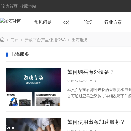
设为首页
收藏本站
常见问题
公告
论坛
行业方案
›
门户
›
开放平台产品使用Q&A
›
出海服务
萤
出海服务
石
社
如何购买海外设备？
区
2025-7-22 15:31
本文介绍萤石海外设备的采购要求与亚
台可通过亚马逊采购，详细说明下单前须知与
如何使用出海加速服务？
2025-7-22 15:21