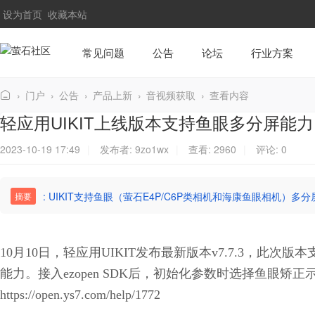
设为首页
收藏本站
常见问题
公告
论坛
行业方案
›
门户
›
公告
›
产品上新
›
音视频获取
›
查看内容
萤
轻应用UIKIT上线版本支持鱼眼多分屏能力
石
2023-10-19 17:49
|
发布者:
9zo1wx
|
查看:
2960
|
评论: 0
社
区
: UIKIT支持鱼眼（萤石E4P/C6P类相机和海康鱼眼相机）多
摘要
10月10日，轻应用UIKIT发布最新版本
v7.7.3
，此次版本支
能力。接入ezopen SDK后，初始化参数时选择鱼眼矫
https://open.ys7.com/help/1772