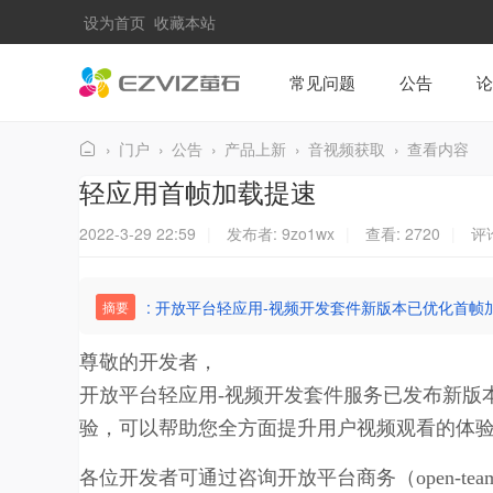
设为首页
收藏本站
常见问题
公告
›
门户
›
公告
›
产品上新
›
音视频获取
›
查看内容
萤
轻应用首帧加载提速
石
2022-3-29 22:59
|
发布者:
9zo1wx
|
查看:
2720
|
评论
社
区
: 开放平台轻应用-视频开发套件新版本已优化首
摘要
尊敬的开发者，
开放平台轻应用-视频开发套件服务已发布新版
验，可以帮助您全方面提升用户视频观看的体
各位开发者可通过咨询开放平台商务（open-team@