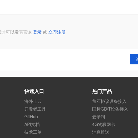
后才可以发表言论
登录
或
立即注册
快速入口
热门产品
海外上云
萤石协议设备接入
开发者工具
国标GB/T设备接入
GitHub
云录制
API文档
4G物联网卡
技术工单
消息推送