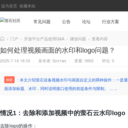
设为首页
收藏本站
常见问题
公告
论坛
行业方案
›
门户
›
开放平台产品使用Q&A
›
播放问题
›
查看内容
萤
如何处理视频画面的水印和logo问题？
石
2025-7-16 18:33
|
发布者:
9zo1wx
|
查看:
5892
|
评论: 0
社
区
: 本文介绍萤石设备视频水印与画面自定义的两种操作：一是通
摘要
面添加标题、水印，同时说明接口使用的前提条件与限制。 ... ...
情况1：去除和添加视频中的萤石云水印logo
去除logo的操作：